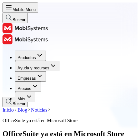
Mobile Menu
Buscar
Productos
Productos
Ayuda y recursos
Ayuda y recursos
Empresas
Empresas
Precios
Precios
Más
Buscar
Inicio
Blog
Noticias
OfficeSuite ya está en Microsoft Store
OfficeSuite ya está en Microsoft Store