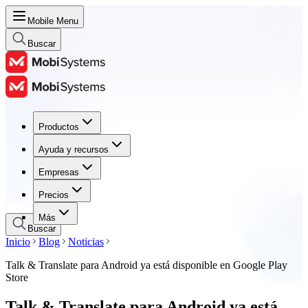
Mobile Menu
Buscar
Productos
Productos
Ayuda y recursos
Ayuda y recursos
Empresas
Empresas
Precios
Precios
Más
Buscar
Inicio
Blog
Noticias
Talk & Translate para Android ya está disponible en Google Play
Store
Talk & Translate para Android ya está