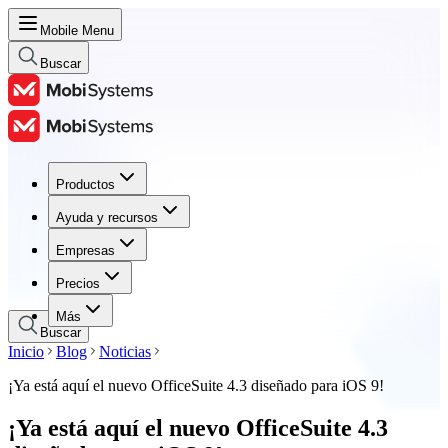
Mobile Menu
Buscar
Productos
Productos
Ayuda y recursos
Ayuda y recursos
Empresas
Empresas
Precios
Precios
Más
Buscar
Inicio
Blog
Noticias
¡Ya está aquí el nuevo OfficeSuite 4.3 diseñado para iOS 9!
¡Ya está aquí el nuevo OfficeSuite 4.3