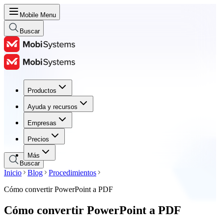
Mobile Menu
Buscar
Productos
Productos
Ayuda y recursos
Ayuda y recursos
Empresas
Empresas
Precios
Precios
Más
Buscar
Inicio
Blog
Procedimientos
Cómo convertir PowerPoint a PDF
Cómo convertir PowerPoint a PDF