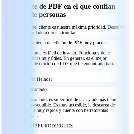
Un paquete de PDF en el que confían
millones de personas
La satisfacción del cliente es nuestra máxima prioridad. Descubre
cómo hemos ayudado a otros a triunfar.
Una herramienta de edición de PDF muy práctica
Este programa es fácil de instalar. Funciona y tiene
características muy útiles. En general, es el mejor
programa de edición de PDF que he encontrado hasta
ahora.
GH
Goeren Heindel
Me ha encantado
Me ha encantado, es superfácil de usar y además tiene
un precio asequible. Es muy accesible, la descarga de
archivos es muy rápida y cuenta con herramientas
fáciles de usar.
MR
MARIBEL RODRIGUEZ