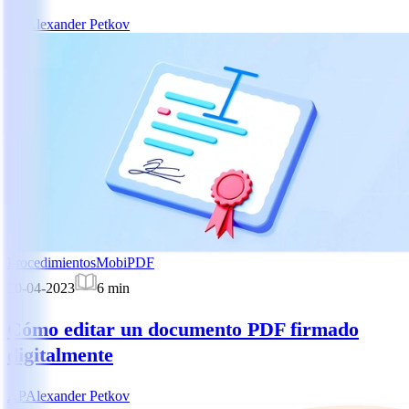
AP
Alexander Petkov
Procedimientos
MobiPDF
10-04-2023
6
min
Cómo editar un documento PDF firmado
digitalmente
AP
Alexander Petkov