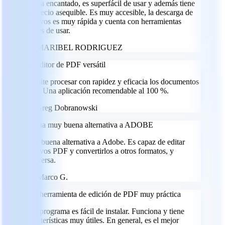
Me ha encantado, es superfácil de usar y además tiene
un precio asequible. Es muy accesible, la descarga de
archivos es muy rápida y cuenta con herramientas
fáciles de usar.
MR
MARIBEL RODRIGUEZ
Un editor de PDF versátil
Permite procesar con rapidez y eficacia los documentos
PDF. Una aplicación recomendable al 100 %.
GD
Greg Dobranowski
Es una muy buena alternativa a ADOBE
Muy buena alternativa a Adobe. Es capaz de editar
archivos PDF y convertirlos a otros formatos, y
viceversa.
MG
Marco G.
Una herramienta de edición de PDF muy práctica
Este programa es fácil de instalar. Funciona y tiene
características muy útiles. En general, es el mejor