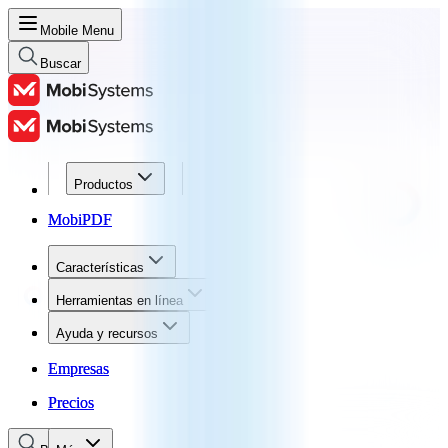
Mobile Menu
Buscar
Productos
Productos
MobiPDF
MobiPDF
Características
Características
Herramientas en línea
Herramientas en línea
Ayuda y recursos
Ayuda y recursos
Empresas
Empresas
Precios
Precios