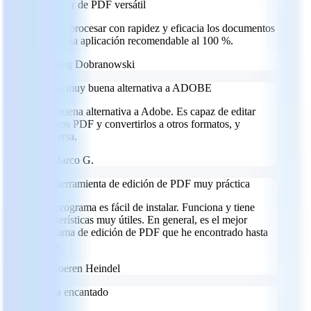
Un editor de PDF versátil
Permite procesar con rapidez y eficacia los documentos
PDF. Una aplicación recomendable al 100 %.
GD
Greg Dobranowski
Es una muy buena alternativa a ADOBE
Muy buena alternativa a Adobe. Es capaz de editar
archivos PDF y convertirlos a otros formatos, y
viceversa.
MG
Marco G.
Una herramienta de edición de PDF muy práctica
Este programa es fácil de instalar. Funciona y tiene
características muy útiles. En general, es el mejor
programa de edición de PDF que he encontrado hasta
ahora.
GH
Goeren Heindel
Me ha encantado