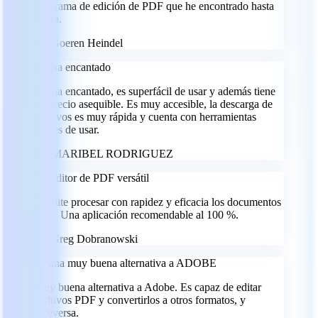
programa de edición de PDF que he encontrado hasta
ahora.
GH
Goeren Heindel
Me ha encantado
Me ha encantado, es superfácil de usar y además tiene
un precio asequible. Es muy accesible, la descarga de
archivos es muy rápida y cuenta con herramientas
fáciles de usar.
MR
MARIBEL RODRIGUEZ
Un editor de PDF versátil
Permite procesar con rapidez y eficacia los documentos
PDF. Una aplicación recomendable al 100 %.
GD
Greg Dobranowski
Es una muy buena alternativa a ADOBE
Muy buena alternativa a Adobe. Es capaz de editar
archivos PDF y convertirlos a otros formatos, y
viceversa.