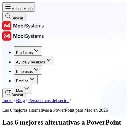
Mobile Menu
Buscar
Productos
Productos
Ayuda y recursos
Ayuda y recursos
Empresas
Empresas
Precios
Precios
Más
Buscar
Inicio
Blog
Perspectivas del sector
Las 6 mejores alternativas a PowerPoint para Mac en 2026
Las 6 mejores alternativas a PowerPoint