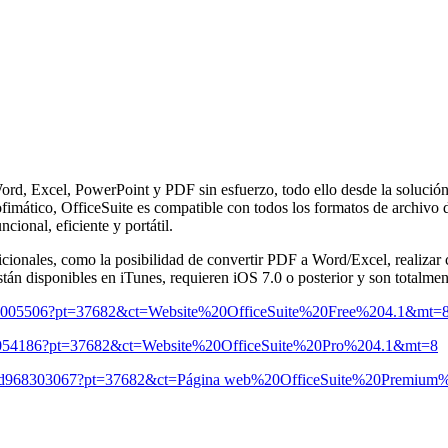
 Word, Excel, PowerPoint y PDF sin esfuerzo, todo ello desde la soluci
e ofimático, OfficeSuite es compatible con todos los formatos de archi
cional, eficiente y portátil.
ionales, como la posibilidad de convertir PDF a Word/Excel, realizar c
tán disponibles en iTunes, requieren iOS 7.0 o posterior y son totalme
/id924005506?pt=37682&ct=Website%20OfficeSuite%20Free%204.1&mt=
id675054186?pt=37682&ct=Website%20OfficeSuite%20Pro%204.1&mt=8
tore/id968303067?pt=37682&ct=Página web%20OfficeSuite%20Premiu