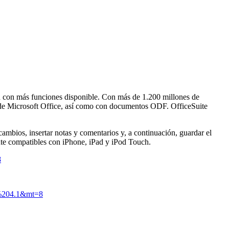
ón con más funciones disponible. Con más de 1.200 millones de
vo de Microsoft Office, así como con documentos ODF. OfficeSuite
ambios, insertar notas y comentarios y, a continuación, guardar el
nte compatibles con iPhone, iPad y iPod Touch.
8
m%204.1&mt=8