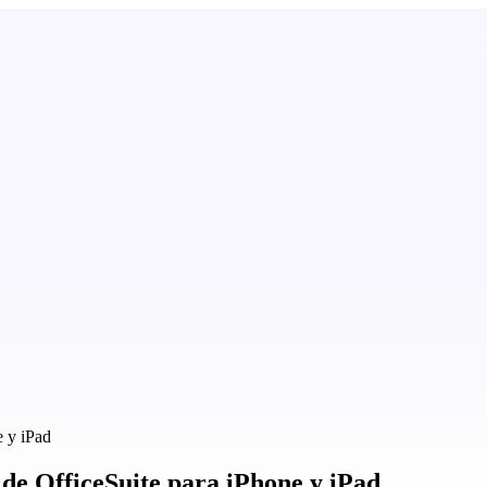
e y iPad
 de OfficeSuite para iPhone y iPad