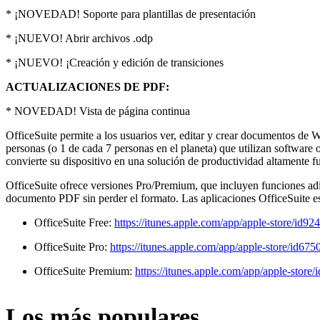
* ¡NOVEDAD! Soporte para plantillas de presentación
* ¡NUEVO! Abrir archivos .odp
* ¡NUEVO! ¡Creación y edición de transiciones
ACTUALIZACIONES DE PDF:
* NOVEDAD! Vista de página continua
OfficeSuite permite a los usuarios ver, editar y crear documentos de
personas (o 1 de cada 7 personas en el planeta) que utilizan softwar
convierte su dispositivo en una solución de productividad altamente fun
OfficeSuite ofrece versiones Pro/Premium, que incluyen funciones adic
documento PDF sin perder el formato. Las aplicaciones OfficeSuite es
OfficeSuite Free:
https://itunes.apple.com/app/apple-store
OfficeSuite Pro:
https://itunes.apple.com/app/apple-store/
OfficeSuite Premium:
https://itunes.apple.com/app/apple-s
Los más populares