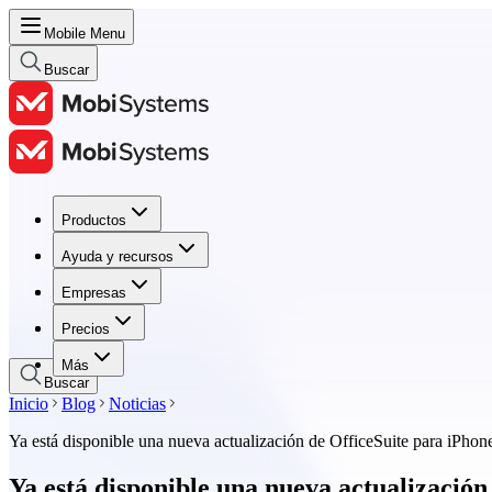
Mobile Menu
Buscar
Productos
Productos
Ayuda y recursos
Ayuda y recursos
Empresas
Empresas
Precios
Precios
Más
Buscar
Inicio
Blog
Noticias
Ya está disponible una nueva actualización de OfficeSuite para iPhon
Ya está disponible una nueva actualización