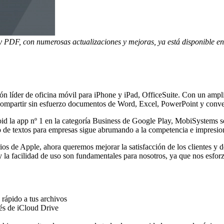
y PDF, con numerosas actualizaciones y mejoras, ya está disponible en
ón líder de oficina móvil para iPhone y iPad, OfficeSuite. Con un ampl
r y compartir sin esfuerzo documentos de Word, Excel, PowerPoint y conv
d la app nº 1 en la categoría Business de Google Play, MobiSystems se
o de textos para empresas sigue abrumando a la competencia e impresion
ios de Apple, ahora queremos mejorar la satisfacción de los clientes y 
a facilidad de uso son fundamentales para nosotros, ya que nos esforzamo
rápido a tus archivos
és de iCloud Drive