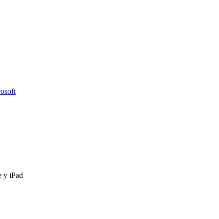
osoft
e y iPad