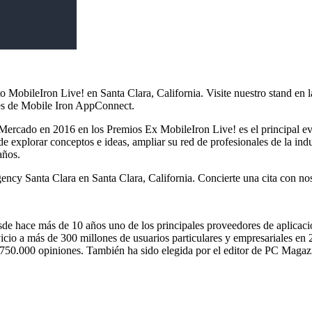
 MobileIron Live! en Santa Clara, California. Visite nuestro stand e
les de Mobile Iron AppConnect.
rcado en 2016 en los Premios Ex MobileIron Live! es el principal eve
de explorar conceptos e ideas, ampliar su red de profesionales de la ind
años.
ency Santa Clara en Santa Clara, California. Concierte una cita con n
sde hace más de 10 años uno de los principales proveedores de aplicac
cio a más de 300 millones de usuarios particulares y empresariales en 2
e 750.000 opiniones. También ha sido elegida por el editor de PC Magaz