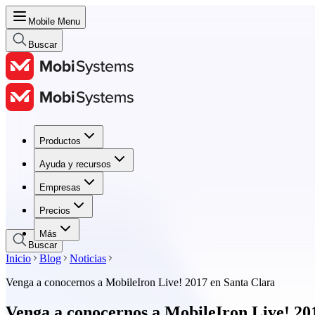
Mobile Menu
Buscar
Productos
Productos
Ayuda y recursos
Ayuda y recursos
Empresas
Empresas
Precios
Precios
Más
Buscar
Inicio
Blog
Noticias
Venga a conocernos a MobileIron Live! 2017 en Santa Clara
Venga a conocernos a MobileIron Live! 20