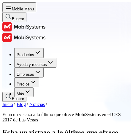
Mobile Menu
Buscar
Productos
Productos
Ayuda y recursos
Ayuda y recursos
Empresas
Empresas
Precios
Precios
Más
Buscar
Inicio
Blog
Noticias
Echa un vistazo a lo último que ofrece MobiSystems en el CES
2017 de Las Vegas
Echa un vistazo a lo último que ofrece