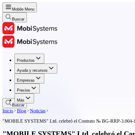
Mobile Menu
Buscar
Productos
Productos
Ayuda y recursos
Ayuda y recursos
Empresas
Empresas
Precios
Precios
Más
Buscar
Inicio
Blog
Noticias
"MOBILE SYSTEMS" Ltd. celebró el Contrato № BG-RRP-3.004-1888-
"MOBILE SYSTEMS" Ltd. celebró el Contr