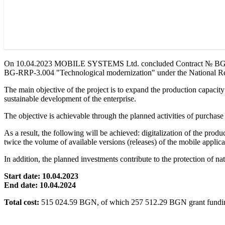
On 10.04.2023 MOBILE SYSTEMS Ltd. concluded Contract № BG-RRP-3.
BG-RRP-3.004 "Technological modernization" under the National Rec
The main objective of the project is to expand the production capac
sustainable development of the enterprise.
The objective is achievable through the planned activities of purcha
As a result, the following will be achieved: digitalization of the pro
twice the volume of available versions (releases) of the mobile applica
In addition, the planned investments contribute to the protection of n
Start date: 10.04.2023
End date: 10.04.2024
Total cost:
515 024.59 BGN, of which 257 512.29 BGN grant fundi