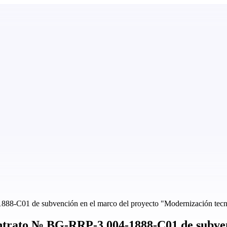
C01 de subvención en el marco del proyecto "Modernización tecnol
ato № BG-RRP-3.004-1888-C01 de subvenc