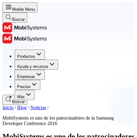
Mobile Menu
Buscar
Productos
Productos
Ayuda y recursos
Ayuda y recursos
Empresas
Empresas
Precios
Precios
Más
Buscar
Inicio
Blog
Noticias
MobiSystems es uno de los patrocinadores de la Samsung
Developer Conference 2016
MobiSystems es uno de los patrocinadores