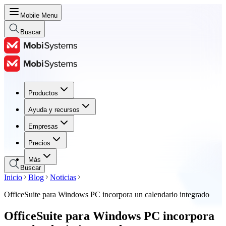
Mobile Menu
Buscar
Productos
Productos
Ayuda y recursos
Ayuda y recursos
Empresas
Empresas
Precios
Precios
Más
Buscar
Inicio
Blog
Noticias
OfficeSuite para Windows PC incorpora un calendario integrado
OfficeSuite para Windows PC incorpora