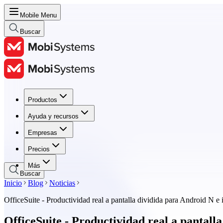
Mobile Menu
Buscar
Productos
Productos
Ayuda y recursos
Ayuda y recursos
Empresas
Empresas
Precios
Precios
Más
Buscar
Inicio
Blog
Noticias
OfficeSuite - Productividad real a pantalla dividida para Android N e
OfficeSuite - Productividad real a pantall