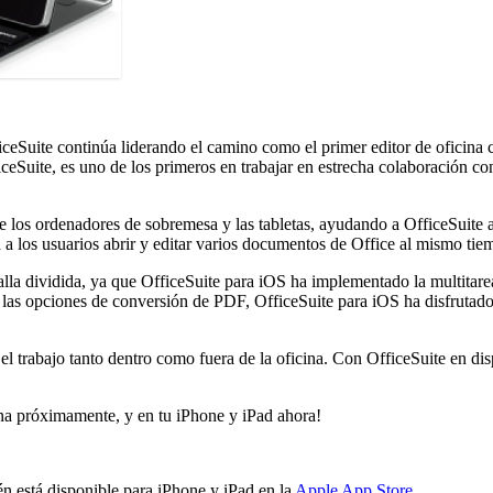
ceSuite continúa liderando el camino como el primer editor de oficina co
eSuite, es uno de los primeros en trabajar en estrecha colaboración co
e los ordenadores de sobremesa y las tabletas, ayudando a OfficeSuite a
rá a los usuarios abrir y editar varios documentos de Office al mismo 
alla dividida, ya que OfficeSuite para iOS ha implementado la multitar
las opciones de conversión de PDF, OfficeSuite para iOS ha disfrutado 
r el trabajo tanto dentro como fuera de la oficina. Con OfficeSuite en d
na próximamente, y en tu iPhone y iPad ahora!
én está disponible para iPhone y iPad en la
Apple App Store
.