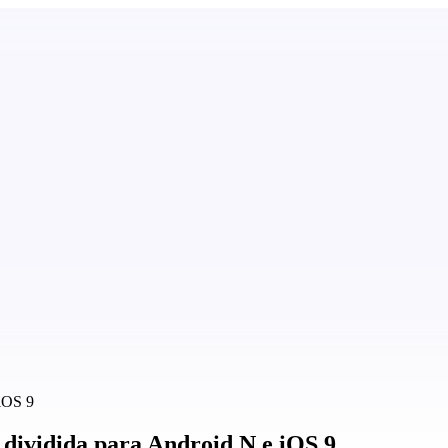
 iOS 9
a dividida para Android N e iOS 9