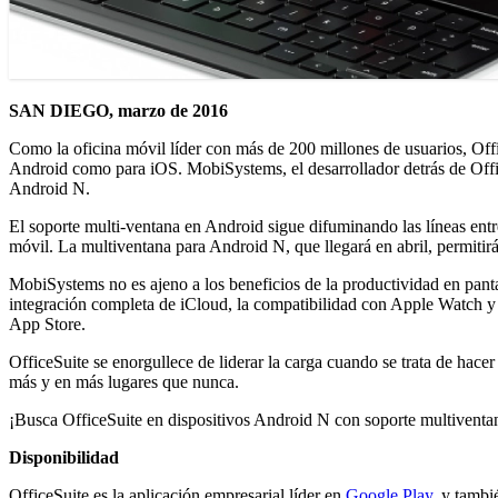
SAN DIEGO, marzo de 2016
Como la oficina móvil líder con más de 200 millones de usuarios, Offi
Android como para iOS. MobiSystems, el desarrollador detrás de Offic
Android N.
El soporte multi-ventana en Android sigue difuminando las líneas entr
móvil. La multiventana para Android N, que llegará en abril, permiti
MobiSystems no es ajeno a los beneficios de la productividad en pant
integración completa de iCloud, la compatibilidad con Apple Watch y 
App Store.
OfficeSuite se enorgullece de liderar la carga cuando se trata de hace
más y en más lugares que nunca.
¡Busca OfficeSuite en dispositivos Android N con soporte multiventa
Disponibilidad
OfficeSuite es la aplicación empresarial líder en
Google Play
, y tambi