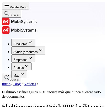
Mobile Menu
Buscar
Productos
Productos
Ayuda y recursos
Ayuda y recursos
Empresas
Empresas
Precios
Precios
Más
Buscar
Inicio
Blog
Noticias
El último escáner Quick PDF facilita más que nunca el escaneado
de documentos
El último escáner Quick PDF facilita más