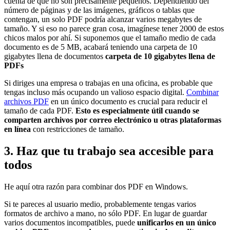
cuenta de que no son precisamente pequeños. Dependiendo del
número de páginas y de las imágenes, gráficos o tablas que
contengan, un solo PDF podría alcanzar varios megabytes de
tamaño. Y si eso no parece gran cosa, imagínese tener 2000 de estos
chicos malos por ahí. Si suponemos que el tamaño medio de cada
documento es de 5 MB, acabará teniendo una carpeta de 10
gigabytes llena de documentos
carpeta de 10 gigabytes llena de
PDFs
Si diriges una empresa o trabajas en una oficina, es probable que
tengas incluso más ocupando un valioso espacio digital.
Combinar
archivos PDF
en un único documento es crucial para reducir el
tamaño de cada PDF.
Esto es especialmente útil cuando se
comparten archivos por correo electrónico u otras plataformas
en línea
con restricciones de tamaño.
3. Haz que tu trabajo sea accesible para
todos
He aquí otra razón para combinar dos PDF en Windows.
Si te pareces al usuario medio, probablemente tengas varios
formatos de archivo a mano, no sólo PDF. En lugar de guardar
varios documentos incompatibles, puede
unificarlos en un único