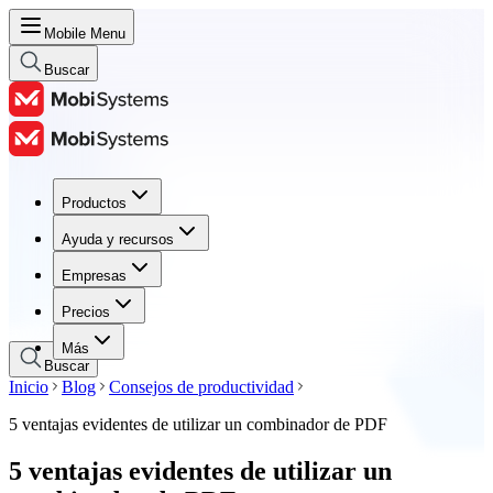
Mobile Menu
Buscar
Productos
Productos
Ayuda y recursos
Ayuda y recursos
Empresas
Empresas
Precios
Precios
Más
Buscar
Inicio
Blog
Consejos de productividad
5 ventajas evidentes de utilizar un combinador de PDF
5 ventajas evidentes de utilizar un