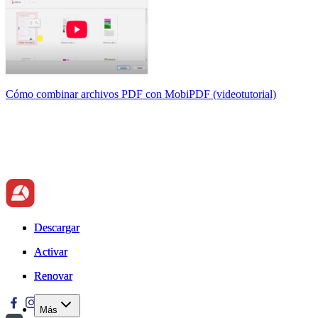
Cómo combinar archivos PDF con MobiPDF (videotutorial)
Descargar
Descargar
Activar
Activar
Renovar
Renovar
Más