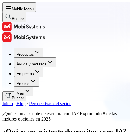
Mobile Menu
Buscar
Productos
Productos
Ayuda y recursos
Ayuda y recursos
Empresas
Empresas
Precios
Precios
Más
Buscar
Inicio
Blog
Perspectivas del sector
¿Qué es un asistente de escritura con IA? Explorando 8 de las
mejores opciones en 2025
¿Qué es un asistente de escritura con IA?