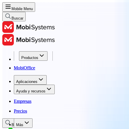
Mobile Menu
Buscar
Productos
Productos
MobiOffice
MobiOffice
Aplicaciones
Aplicaciones
Ayuda y recursos
Ayuda y recursos
Empresas
Empresas
Precios
Precios
Buscar
Más