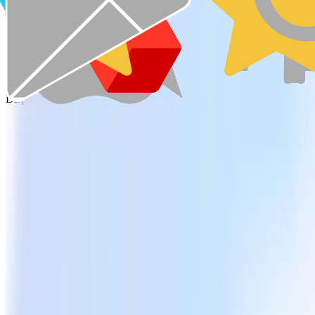
Descarga gratuita
Consultar planes y precios
Disponible también para Windows, Android e iOS