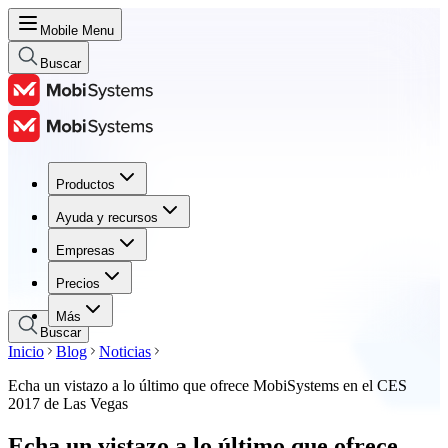
Mobile Menu
Buscar
Productos
Productos
Ayuda y recursos
Ayuda y recursos
Empresas
Empresas
Precios
Precios
Más
Buscar
Inicio
Blog
Noticias
Echa un vistazo a lo último que ofrece MobiSystems en el CES
2017 de Las Vegas
Echa un vistazo a lo último que ofrece