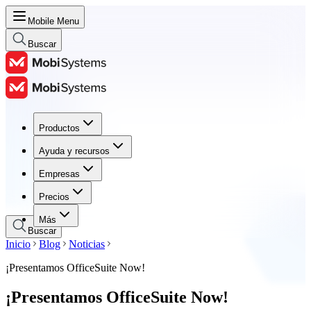
Mobile Menu
Buscar
Productos
Productos
Ayuda y recursos
Ayuda y recursos
Empresas
Empresas
Precios
Precios
Más
Buscar
Inicio
Blog
Noticias
¡Presentamos OfficeSuite Now!
¡Presentamos OfficeSuite Now!