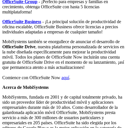
OfficeSuite Group
- ¡Perfecto para empresas y familias en
crecimiento, obtenga OfficeSuite con hasta 5 licencias
multiplataforma!
OfficeSuite Business
- ¡La principal solución de productividad de
oficina escalable, OfficeSuite Business ofrece licencias a precios
individuales adaptadas a empresas de cualquier tamaño!
MobiSystems también se enorgullece de anunciar el desarrollo de
OfficeSuite Drive
, nuestra plataforma personalizada de servicios en
la nube diseñada específicamente para mejorar la productividad
móvil. Todos los planes de OfficeSuite Now incluirán una cuenta
gratuita de OfficeSuite Drive en el momento de su lanzamiento, ¡así
que permanezca atento a más actualizaciones!
Comience con OfficeSuite Now
aquí
.
Acerca de MobiSystems
MobiSystems, fundada en 2001 y de capital totalmente privado, ha
sido un proveedor líder de productividad móvil y aplicaciones
empresariales durante más de 10 años. Como desarrollador de la
galardonada aplicación móvil OfficeSuite, MobiSystems presta
servicio a más de 300 millones de usuarios particulares y
empresariales en 205 países. OfficeSuite ha sido elegida por los
editores de Google Play y es la mejor aplicación en la categoría de