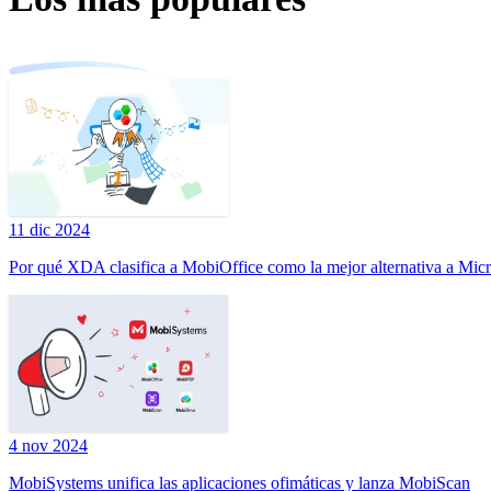
11 dic 2024
Por qué XDA clasifica a MobiOffice como la mejor alternativa a Micr
4 nov 2024
MobiSystems unifica las aplicaciones ofimáticas y lanza MobiScan