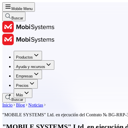
Mobile Menu
Buscar
Productos
Productos
Ayuda y recursos
Ayuda y recursos
Empresas
Empresas
Precios
Precios
Más
Buscar
Inicio
Blog
Noticias
"MOBILE SYSTEMS" Ltd. en ejecución del Contrato № BG-RRP-3.004
"MOBILE SYSTEMS" Ltd. en ejecución del