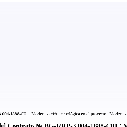
-1888-C01 "Modernización tecnológica en el proyecto "Modernizac
 Contrato № BG-RRP-3.004-1888-C01 "Mode