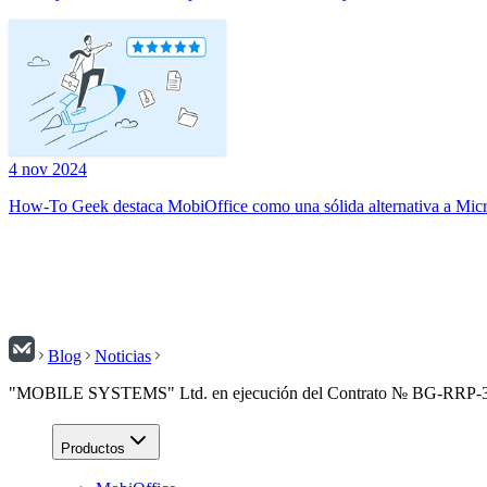
4 nov 2024
How-To Geek destaca MobiOffice como una sólida alternativa a Micr
Blog
Noticias
"MOBILE SYSTEMS" Ltd. en ejecución del Contrato № BG-RRP-3.004
Productos