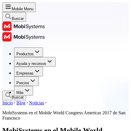
Mobile Menu
Buscar
Productos
Productos
Ayuda y recursos
Ayuda y recursos
Empresas
Empresas
Precios
Precios
Más
Buscar
Inicio
Blog
Noticias
MobiSystems en el Mobile World Congress Americas 2017 de San
Francisco
MobiSystems en el Mobile World