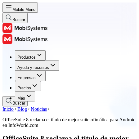
Mobile Menu
Buscar
Productos
Productos
Ayuda y recursos
Ayuda y recursos
Empresas
Empresas
Precios
Precios
Más
Buscar
Inicio
Blog
Noticias
OfficeSuite 8 reclama el título de mejor suite ofimática para Android
en InfoWorld.com
OfficeSuite 8 reclama el título de mejor