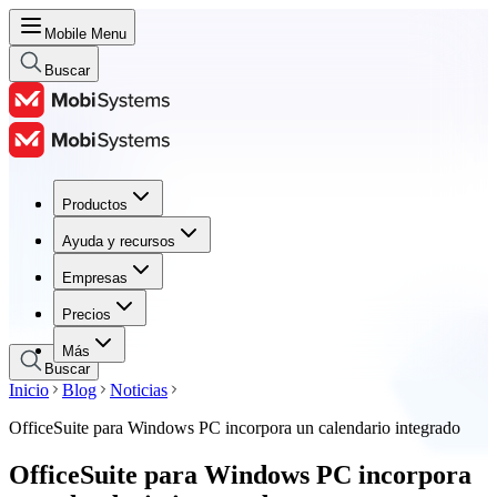
Mobile Menu
Buscar
Productos
Productos
Ayuda y recursos
Ayuda y recursos
Empresas
Empresas
Precios
Precios
Más
Buscar
Inicio
Blog
Noticias
OfficeSuite para Windows PC incorpora un calendario integrado
OfficeSuite para Windows PC incorpora