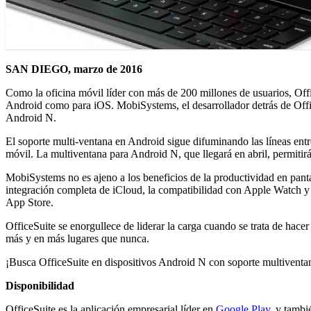
SAN DIEGO, marzo de 2016
Como la oficina móvil líder con más de 200 millones de usuarios, Offi
Android como para iOS. MobiSystems, el desarrollador detrás de Offic
Android N.
El soporte multi-ventana en Android sigue difuminando las líneas entr
móvil. La multiventana para Android N, que llegará en abril, permiti
MobiSystems no es ajeno a los beneficios de la productividad en pant
integración completa de iCloud, la compatibilidad con Apple Watch y 
App Store.
OfficeSuite se enorgullece de liderar la carga cuando se trata de hace
más y en más lugares que nunca.
¡Busca OfficeSuite en dispositivos Android N con soporte multiventa
Disponibilidad
OfficeSuite es la aplicación empresarial líder en
Google Play
, y tambi