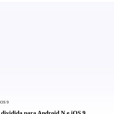
 iOS 9
a dividida para Android N e iOS 9