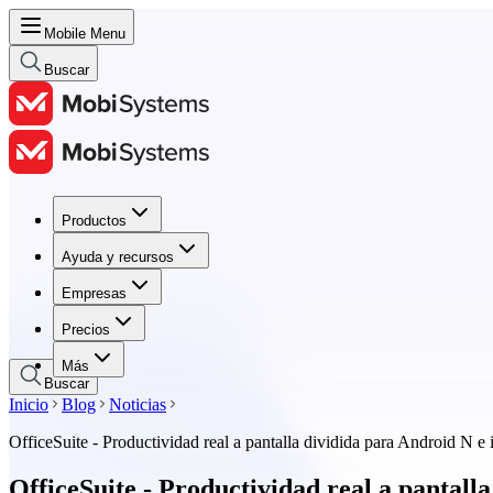
Mobile Menu
Buscar
Productos
Productos
Ayuda y recursos
Ayuda y recursos
Empresas
Empresas
Precios
Precios
Más
Buscar
Inicio
Blog
Noticias
OfficeSuite - Productividad real a pantalla dividida para Android N e
OfficeSuite - Productividad real a pantall