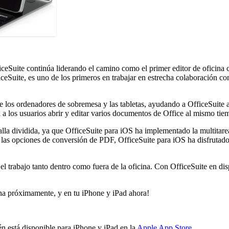
ceSuite continúa liderando el camino como el primer editor de oficina co
eSuite, es uno de los primeros en trabajar en estrecha colaboración co
e los ordenadores de sobremesa y las tabletas, ayudando a OfficeSuite a
rá a los usuarios abrir y editar varios documentos de Office al mismo 
alla dividida, ya que OfficeSuite para iOS ha implementado la multitar
las opciones de conversión de PDF, OfficeSuite para iOS ha disfrutado 
r el trabajo tanto dentro como fuera de la oficina. Con OfficeSuite en d
na próximamente, y en tu iPhone y iPad ahora!
én está disponible para iPhone y iPad en la
Apple App Store
.