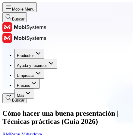
Mobile Menu
Buscar
Productos
Productos
Ayuda y recursos
Ayuda y recursos
Empresas
Empresas
Precios
Precios
Más
Buscar
Cómo hacer una buena presentación |
Técnicas prácticas (Guía 2026)
RM
Reny Mihaylova