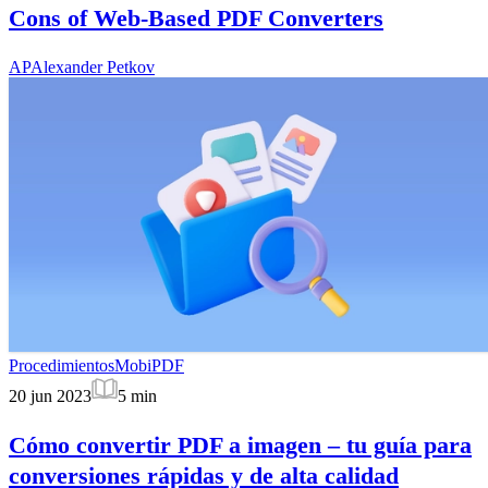
Cons of Web-Based PDF Converters
AP
Alexander Petkov
Procedimientos
MobiPDF
20 jun 2023
5
min
Cómo convertir PDF a imagen – tu guía para
conversiones rápidas y de alta calidad