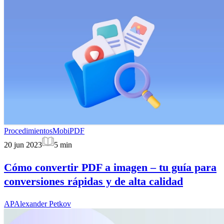
Procedimientos
MobiPDF
20 jun 2023
5
min
Cómo convertir PDF a imagen – tu guía para
conversiones rápidas y de alta calidad
AP
Alexander Petkov