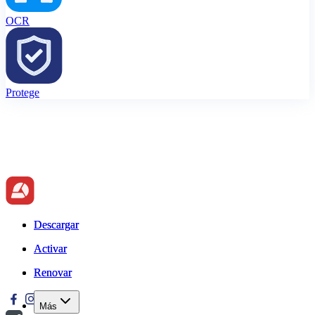
OCR
Protege
Descargar
Descargar
Activar
Activar
Renovar
Renovar
Más