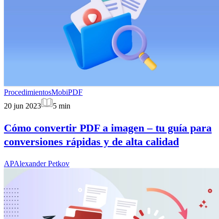
Procedimientos
MobiPDF
20 jun 2023
5
min
Cómo convertir PDF a imagen – tu guía para
conversiones rápidas y de alta calidad
AP
Alexander Petkov