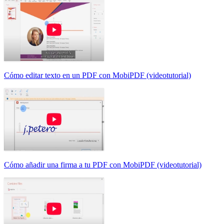
Cómo editar texto en un PDF con MobiPDF (videotutorial)
Cómo añadir una firma a tu PDF con MobiPDF (videotutorial)