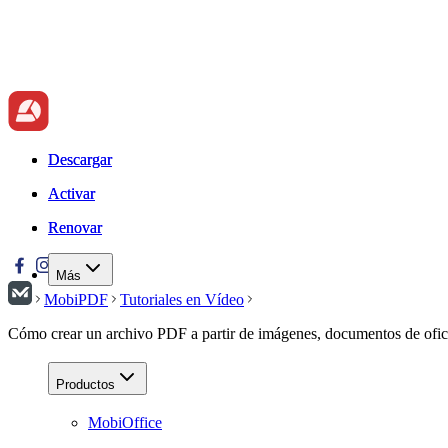
Descargar
Descargar
Activar
Activar
Renovar
Renovar
Más
MobiPDF
Tutoriales en Vídeo
Cómo crear un archivo PDF a partir de imágenes, documentos de ofici
Productos
MobiOffice