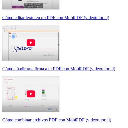
Cómo editar texto en un PDF con MobiPDF (videotutorial)
Cómo añadir una firma a tu PDF con MobiPDF (videotutorial)
Cómo combinar archivos PDF con MobiPDF (videotutorial)