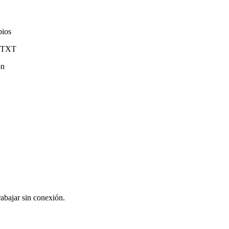
bios
y TXT
ón
rabajar sin conexión.