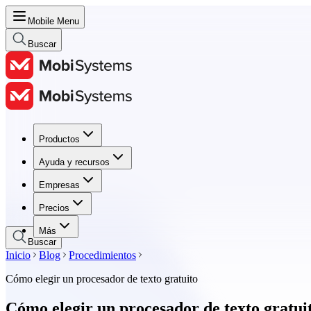
Mobile Menu
Buscar
Productos
Productos
Ayuda y recursos
Ayuda y recursos
Empresas
Empresas
Precios
Precios
Más
Buscar
Inicio
Blog
Procedimientos
Cómo elegir un procesador de texto gratuito
Cómo elegir un procesador de texto gratui