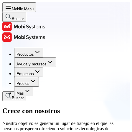
Mobile Menu
Buscar
Productos
Productos
Ayuda y recursos
Ayuda y recursos
Empresas
Empresas
Precios
Precios
Más
Buscar
Crece con nosotros
Nuestro objetivo es generar un lugar de trabajo en el que las
personas prosperen ofreciendo soluciones tecnológicas de