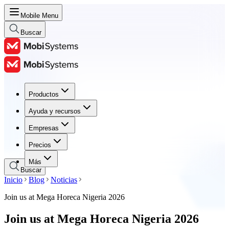
Mobile Menu
Buscar
Productos
Productos
Ayuda y recursos
Ayuda y recursos
Empresas
Empresas
Precios
Precios
Más
Buscar
Inicio
Blog
Noticias
Join us at Mega Horeca Nigeria 2026
Join us at Mega Horeca Nigeria 2026