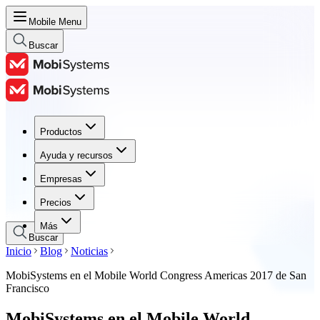
Mobile Menu
Buscar
Productos
Productos
Ayuda y recursos
Ayuda y recursos
Empresas
Empresas
Precios
Precios
Más
Buscar
Inicio
Blog
Noticias
MobiSystems en el Mobile World Congress Americas 2017 de San
Francisco
MobiSystems en el Mobile World