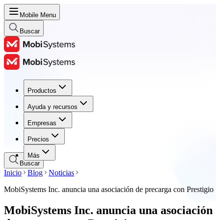
Mobile Menu
Buscar
Productos
Productos
Ayuda y recursos
Ayuda y recursos
Empresas
Empresas
Precios
Precios
Más
Buscar
Inicio
Blog
Noticias
MobiSystems Inc. anuncia una asociación de precarga con Prestigio
MobiSystems Inc. anuncia una asociación