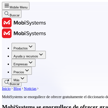
Mobile Menu
Buscar
Productos
Productos
Ayuda y recursos
Ayuda y recursos
Empresas
Empresas
Precios
Precios
Más
Buscar
Inicio
Blog
Noticias
MobiSystems se enorgullece de ofrecer gratuitamente el diccionario de
MobiSystems se enorgullece de ofrecer grat