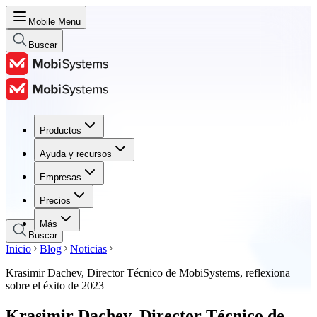
Mobile Menu
Buscar
Productos
Productos
Ayuda y recursos
Ayuda y recursos
Empresas
Empresas
Precios
Precios
Más
Buscar
Inicio
Blog
Noticias
Krasimir Dachev, Director Técnico de MobiSystems, reflexiona
sobre el éxito de 2023
Krasimir Dachev, Director Técnico de