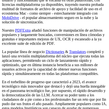
usuario y funcionalidad que te encanta en otras plataformas, con
licencias multiplataforma ya disponibles, trayendo nuestra probada
multitud de formatos de archivo de apoyo y facilidad de uso en el
ecosistema Mac - como siempre - estrechamente integrado con
MobiDrive
- el popular almacenamiento seguro en la nube y la
solución de sincronización.
Nuestro
PDFExtra
añadió funciones de manipulación de archivos
populares y largamente buscadas, conversiones en línea cómodas y
gratuitas e importantes mejoras de UX, OCR y escaneado a la ya
excelente suite de edición de PDF.
La popular línea de negocio
Dictionaries
&
Translators
completó y
lanzó una revisión multiplataforma del núcleo que ejecuta todas las
aplicaciones, permitiendo un ciclo de lanzamiento rápido y
optimizado, que en última instancia beneficia a sus millones de
usuarios activos por la capacidad de obtener nuevas funciones
rápida y simultáneamente en todas las plataformas compatibles.
En el torbellino de progreso que caracterizó a 2023, el avance
tecnológico más innovador que destacó y dejó una huella innegable
en el panorama tecnológico fue, por supuesto, el rápido desarrollo y
la democratización de las LLM. Acercar su poder tanto a los
ciudadanos de a pie como a los profesionales fue un reto que por fin
pudo dar sus frutos el año pasado. Ampliamente populares como IA,
estos modelos lingüísticos son capaces de ayudar de numerosas