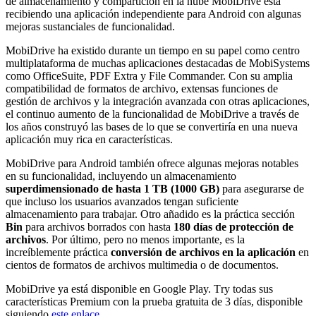
de almacenamiento y compartición en la nube MobiDrive está
recibiendo una aplicación independiente para Android con algunas
mejoras sustanciales de funcionalidad.
MobiDrive ha existido durante un tiempo en su papel como centro
multiplataforma de muchas aplicaciones destacadas de MobiSystems
como OfficeSuite, PDF Extra y File Commander. Con su amplia
compatibilidad de formatos de archivo, extensas funciones de
gestión de archivos y la integración avanzada con otras aplicaciones,
el continuo aumento de la funcionalidad de MobiDrive a través de
los años construyó las bases de lo que se convertiría en una nueva
aplicación muy rica en características.
MobiDrive para Android también ofrece algunas mejoras notables
en su funcionalidad, incluyendo un almacenamiento
superdimensionado de hasta 1 TB (1000 GB)
para asegurarse de
que incluso los usuarios avanzados tengan suficiente
almacenamiento para trabajar. Otro añadido es la práctica sección
Bin
para archivos borrados con hasta
180 días de protección de
archivos
. Por último, pero no menos importante, es la
increíblemente práctica
conversión de archivos en la aplicación
en
cientos de formatos de archivos multimedia o de documentos.
MobiDrive ya está disponible en Google Play. Тry todas sus
características Premium con la prueba gratuita de 3 días, disponible
siguiendo
este enlace
.