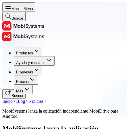
Mobile Menu
Buscar
Productos
Productos
Ayuda y recursos
Ayuda y recursos
Empresas
Empresas
Precios
Precios
Más
Buscar
Inicio
Blog
Noticias
MobiSystems lanza la aplicación independiente MobiDrive para
Android
MobiSystems lanza la aplicación