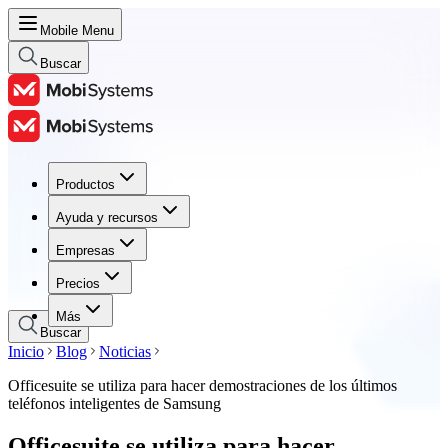
Mobile Menu
Buscar
Productos
Productos
Ayuda y recursos
Ayuda y recursos
Empresas
Empresas
Precios
Precios
Más
Buscar
Inicio
Blog
Noticias
Officesuite se utiliza para hacer demostraciones de los últimos
teléfonos inteligentes de Samsung
Officesuite se utiliza para hacer