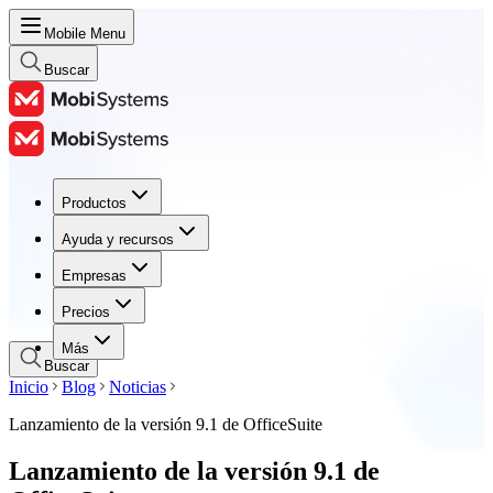
Mobile Menu
Buscar
Productos
Productos
Ayuda y recursos
Ayuda y recursos
Empresas
Empresas
Precios
Precios
Más
Buscar
Inicio
Blog
Noticias
Lanzamiento de la versión 9.1 de OfficeSuite
Lanzamiento de la versión 9.1 de