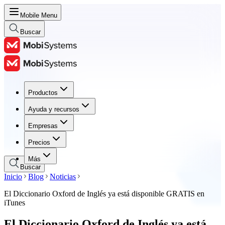
Mobile Menu
Buscar
Productos
Productos
Ayuda y recursos
Ayuda y recursos
Empresas
Empresas
Precios
Precios
Más
Buscar
Inicio
Blog
Noticias
El Diccionario Oxford de Inglés ya está disponible GRATIS en
iTunes
El Diccionario Oxford de Inglés ya está