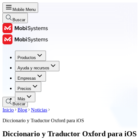
Mobile Menu
Buscar
Productos
Productos
Ayuda y recursos
Ayuda y recursos
Empresas
Empresas
Precios
Precios
Más
Buscar
Inicio
Blog
Noticias
Diccionario y Traductor Oxford para iOS
Diccionario y Traductor Oxford para iOS