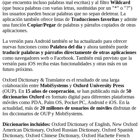
(que encuentra incluso palabras mal escritas) y al filtro
Wildcard
(que busca palabras con varias letras, sustituidas por un "*" o "?")
los usuarios pueden buscar palabras que no sepan deletrear. La
aplicación también ofrece listas de
Traducciones favoritas
y admite
una función
Copiar/Pegar
de palabras y párrafos copiados de otras
aplicaciones.
La versión para Android también se ha actualizado para ofrecer
nuevas funciones como
Palabra del día
y ahora también puede
traducir palabras y párrafos directamente
de otras aplicaciones
como navegadores web o Facebook. También está previsto que la
versión para iOS reciba estas funcionalidades y otras más en un
futuro próximo.
Oxford Dictionary & Translator es el resultado de una larga
colaboración entre
MobiSystems
y
Oxford University Press
(OUP). En
15 años de cooperación
, se han publicado más de
50
diccionarios Oxford
en formato digital para diferentes plataformas
móviles como PDA, Palm OS, Pocket PC, Android e iOS. En la
actualidad, más de
20 millones de usuarios de móviles
disfrutan de
los diccionarios de OUP y MobiSystems.
Diccionarios incluidos:
Oxford Dictionary of English, New Oxford
American Dictionary, Oxford Russian Dictionary, Oxford Spanish
Dictionary, Oxford Chinese Dictionary, Oxford Hachette French