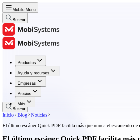
Mobile Menu
Buscar
Productos
Productos
Ayuda y recursos
Ayuda y recursos
Empresas
Empresas
Precios
Precios
Más
Buscar
Inicio
Blog
Noticias
El último escáner Quick PDF facilita más que nunca el escaneado de
El último escáner Quick PDF facilita más