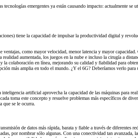
as tecnologías emergentes ya están causando impacto: actualmente se uti
raciones) tiene la capacidad de impulsar la productividad digital y re
de ventajas, como mayor velocidad, menor latencia y mayor capacidad. C
la realidad aumentada, los juegos en la nube e incluso la cirugía a dist
 y la colaboración en línea, mejorando su calidad y fiabilidad para obte
dopción más amplia en todo el mundo. ¿Y el 6G? Deberíamos verlo para 
teligencia artificial aprovecha la capacidad de las máquinas para rea
icada toma este concepto y resuelve problemas más específicos de divers
sa que se le ocurra.
smisión de datos más rápida, barata y fiable a través de diferentes rede
malladas, por nombrar sólo algunas. Con una conectividad tan avanzada, l