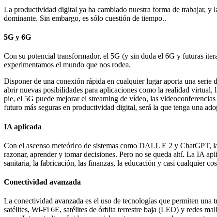
La productividad digital ya ha cambiado nuestra forma de trabajar, y l
dominante. Sin embargo, es sólo cuestión de tiempo..
5G y 6G
Con su potencial transformador, el 5G (y sin duda el 6G y futuras ite
experimentamos el mundo que nos rodea.
Disponer de una conexión rápida en cualquier lugar aporta una serie 
abrir nuevas posibilidades para aplicaciones como la realidad virtual, 
pie, el 5G puede mejorar el streaming de vídeo, las videoconferencias
futuro más seguras en productividad digital, será la que tenga una a
IA aplicada
Con el ascenso meteórico de sistemas como DALL E 2 y ChatGPT, la in
razonar, aprender y tomar decisiones. Pero no se queda ahí. La IA apl
sanitaria, la fabricación, las finanzas, la educación y casi cualquier co
Conectividad avanzada
La conectividad avanzada es el uso de tecnologías que permiten una tran
satélites, Wi-Fi 6E, satélites de órbita terrestre baja (LEO) y redes 