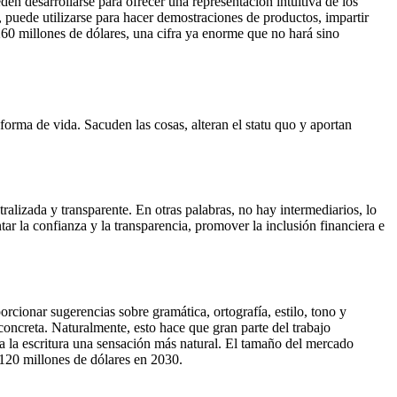
en desarrollarse para ofrecer una representación intuitiva de los
, puede utilizarse para hacer demostraciones de productos, impartir
60 millones de dólares, una cifra ya enorme que no hará sino
forma de vida. Sacuden las cosas, alteran el statu quo y aportan
alizada y transparente. En otras palabras, no hay intermediarios, lo
ntar la confianza y la transparencia, promover la inclusión financiera e
rcionar sugerencias sobre gramática, ortografía, estilo, tono y
oncreta. Naturalmente, esto hace que gran parte del trabajo
a la escritura una sensación más natural. El tamaño del mercado
120 millones de dólares en 2030.