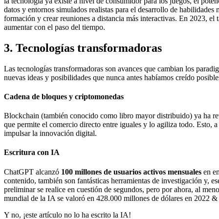
la tecnología ya existe a nivel de consumidor para los juegos, el pote
datos y entornos simulados realistas para el desarrollo de habilidades
formación y crear reuniones a distancia más interactivas. En 2023, e
aumentar con el paso del tiempo.
3. Tecnologías transformadoras
Las tecnologías transformadoras son avances que cambian los paradigma
nuevas ideas y posibilidades que nunca antes habíamos creído posible
Cadena de bloques y criptomonedas
Blockchain (también conocido como libro mayor distribuido) ya ha revo
que permite el comercio directo entre iguales y lo agiliza todo. Esto, a
impulsar la innovación digital.
Escritura con IA
ChatGPT alcanzó
100 millones de usuarios activos mensuales
en en
contenido, también son fantásticas herramientas de investigación y, e
preliminar se realice en cuestión de segundos, pero por ahora, al men
mundial de la IA se valoró en 428.000 millones de dólares en 2022 &
Y no, ¡este artículo no lo ha escrito la IA!