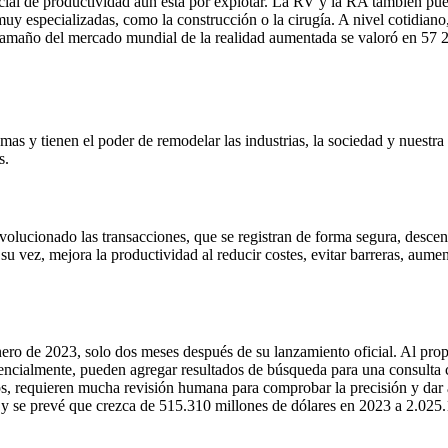
ncial de productividad aún está por explotar. La RV y la RA también pued
 muy especializadas, como la construcción o la cirugía. A nivel cotidiano
l tamaño del mercado mundial de la realidad aumentada se valoró en 57 2
s y tienen el poder de remodelar las industrias, la sociedad y nuestra 
s.
lucionado las transacciones, que se registran de forma segura, descentr
 su vez, mejora la productividad al reducir costes, evitar barreras, aume
ero de 2023, solo dos meses después de su lanzamiento oficial. Al propo
sencialmente, pueden agregar resultados de búsqueda para una consulta c
os, requieren mucha revisión humana para comprobar la precisión y dar 
 y se prevé que crezca de 515.310 millones de dólares en 2023 a 2.025.