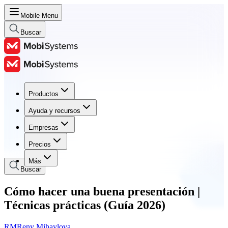
Mobile Menu
Buscar
Productos
Productos
Ayuda y recursos
Ayuda y recursos
Empresas
Empresas
Precios
Precios
Más
Buscar
Cómo hacer una buena presentación |
Técnicas prácticas (Guía 2026)
RM
Reny Mihaylova