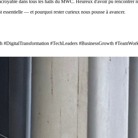
ncroyable dans tous les halls du MWC. Heureux d'avoir pu rencontrer nos
essentielle — et pourquoi rester curieux nous pousse à avancer.
DigitalTransformation #TechLeaders #BusinessGrowth #TeamWork 