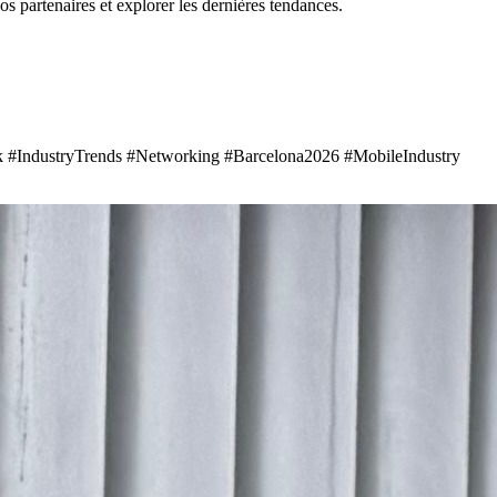
 partenaires et explorer les dernières tendances.
#IndustryTrends #Networking #Barcelona2026 #MobileIndustry