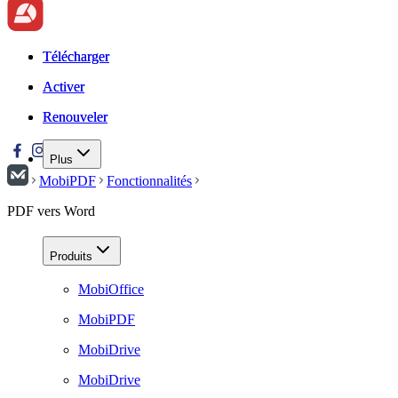
Télécharger
Télécharger
Activer
Activer
Renouveler
Renouveler
Plus
MobiPDF
Fonctionnalités
PDF vers Word
Produits
MobiOffice
MobiPDF
MobiDrive
MobiDrive