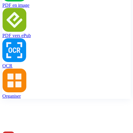
PDF en image
PDF vers ePub
OCR
Organiser