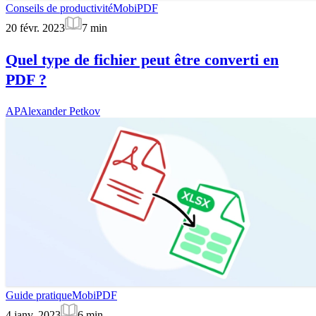
Conseils de productivité
MobiPDF
20 févr. 2023
7
min
Quel type de fichier peut être converti en
PDF ?
AP
Alexander Petkov
Guide pratique
MobiPDF
4 janv. 2023
6
min