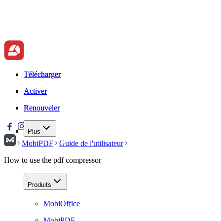
Télécharger
Télécharger
Activer
Activer
Renouveler
Renouveler
Plus
MobiPDF
Guide de l'utilisateur
How to use the pdf compressor
Produits
MobiOffice
MobiPDF