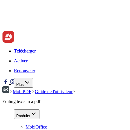
Télécharger
Télécharger
Activer
Activer
Renouveler
Renouveler
Plus
MobiPDF
Guide de l'utilisateur
Editing texts in a pdf
Produits
MobiOffice