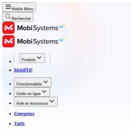
Mobile Menu
Rechercher
Produits
Produits
MobiPDF
MobiPDF
Fonctionnalités
Fonctionnalités
Outils en ligne
Outils en ligne
Aide et ressources
Aide et ressources
Entreprises
Entreprises
Tarifs
Tarifs