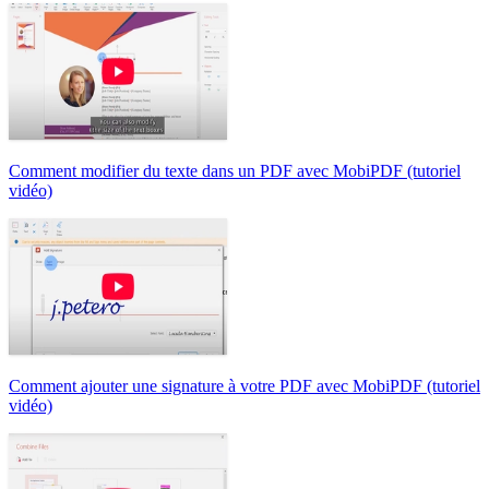
Comment modifier du texte dans un PDF avec MobiPDF (tutoriel
vidéo)
Comment ajouter une signature à votre PDF avec MobiPDF (tutoriel
vidéo)