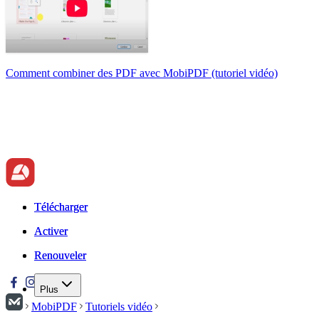
Comment combiner des PDF avec MobiPDF (tutoriel vidéo)
Télécharger
Télécharger
Activer
Activer
Renouveler
Renouveler
Plus
MobiPDF
Tutoriels vidéo