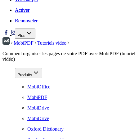
Activer
Activer
Renouveler
Renouveler
Plus
MobiPDF
Tutoriels vidéo
Comment organiser les pages de votre PDF avec MobiPDF (tutoriel
vidéo)
Produits
MobiOffice
MobiPDF
MobiDrive
MobiDrive
Oxford Dictionary